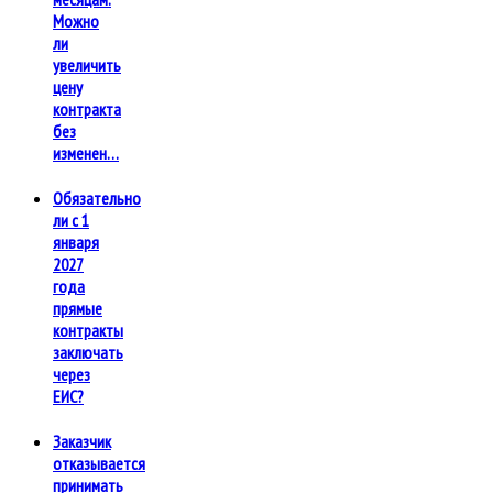
Можно
ли
увеличить
цену
контракта
без
изменен…
Обязательно
ли с 1
января
2027
года
прямые
контракты
заключать
через
ЕИС?
Заказчик
отказывается
принимать