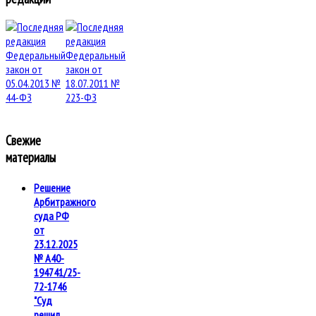
Свежие
материалы
Решение
Арбитражного
суда РФ
от
23.12.2025
№ А40-
194741/25-
72-1746
"Суд
решил,