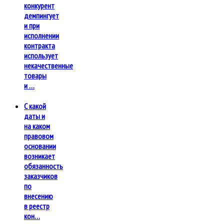
конкурент
демпингует
и при
исполнении
контракта
использует
некачественные
товары
и …
С какой
даты и
на каком
правовом
основании
возникает
обязанность
заказчиков
по
внесению
в реестр
кон…