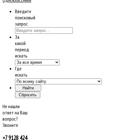
Введите
поисковый
запрос
За
какой
период
искать
Где
искать
Не нашли
ответ на Ваш
вопрос?
Звоните
+7 9128 424