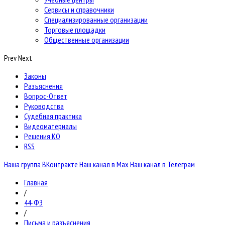
Сервисы и справочники
Специализированные организации
Торговые площадки
Общественные организации
Prev
Next
Законы
Разъяснения
Вопрос-Ответ
Руководства
Судебная практика
Видеоматериалы
Решения КО
RSS
Наша группа ВКонтракте
Наш канал в Max
Наш канал в Телеграм
Главная
/
44-ФЗ
/
Письма и разъяснения