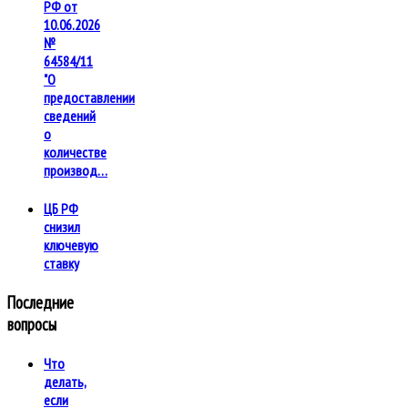
РФ от
10.06.2026
№
64584/11
"О
предоставлении
сведений
о
количестве
производ…
ЦБ РФ
снизил
ключевую
ставку
Последние
вопросы
Что
делать,
если