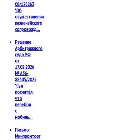
08/126263
"Об
осуществлении
казначейского
сопровожд…
Решение
Арбитражного
суда РФ
от
17.02.2026
№ А56-
88505/2025
"Суд
посчитал,
что
перебои
с
мобиль…
Письмо
Минпромторг