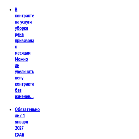
В
контракте
на услуги
уборки
цена
привязана
к
месяцам.
Можно
ли
увеличить
цену
контракта
без
изменен…
Обязательно
ли с 1
января
2027
года