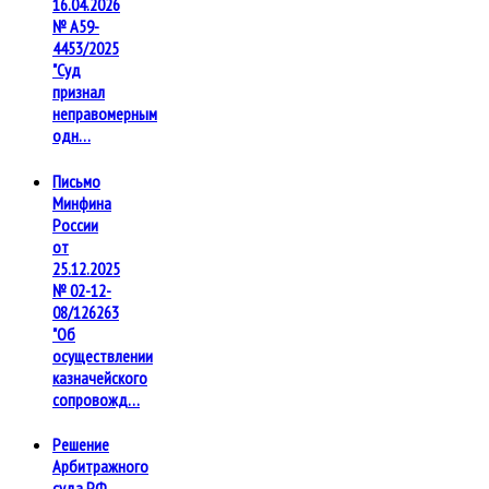
16.04.2026
№ А59-
4453/2025
"Суд
признал
неправомерным
одн…
Письмо
Минфина
России
от
25.12.2025
№ 02-12-
08/126263
"Об
осуществлении
казначейского
сопровожд…
Решение
Арбитражного
суда РФ