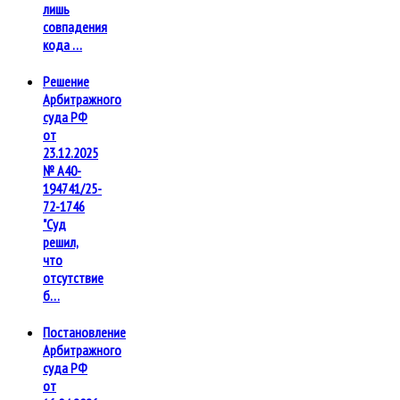
лишь
совпадения
кода …
Решение
Арбитражного
суда РФ
от
23.12.2025
№ А40-
194741/25-
72-1746
"Суд
решил,
что
отсутствие
б…
Постановление
Арбитражного
суда РФ
от