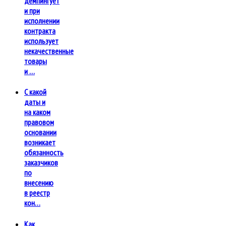
демпингует
и при
исполнении
контракта
использует
некачественные
товары
и …
С какой
даты и
на каком
правовом
основании
возникает
обязанность
заказчиков
по
внесению
в реестр
кон…
Как