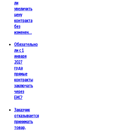
ли
увеличить
цену
контракта
без
изменен…
Обязательно
ли с 1
января
2027
года
прямые
контракты
заключать
через
ЕИС?
Заказчик
отказывается
принимать
товар,