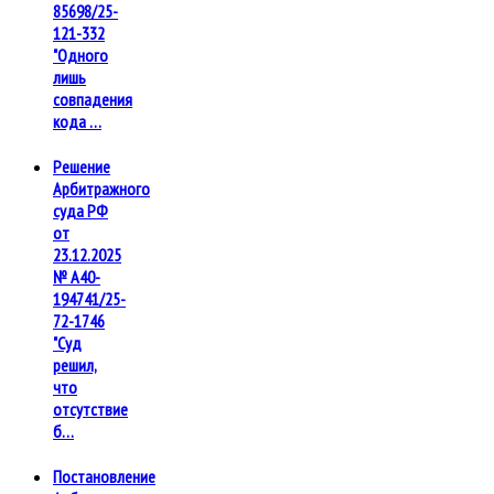
85698/25-
121-332
"Одного
лишь
совпадения
кода …
Решение
Арбитражного
суда РФ
от
23.12.2025
№ А40-
194741/25-
72-1746
"Суд
решил,
что
отсутствие
б…
Постановление