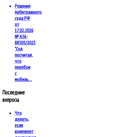
Решение
Арбитражного
суда РФ
от
17.02.2026
№ А56-
88505/2025
"Суд
посчитал,
что
перебои
с
мобиль…
Последние
вопросы
Что
делать,
если
конкурент