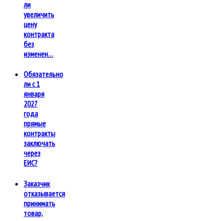
ли
увеличить
цену
контракта
без
изменен…
Обязательно
ли с 1
января
2027
года
прямые
контракты
заключать
через
ЕИС?
Заказчик
отказывается
принимать
товар,