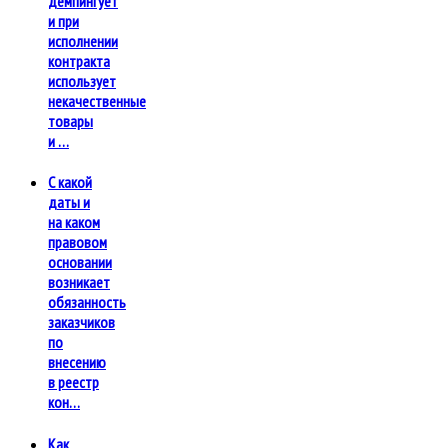
демпингует
и при
исполнении
контракта
использует
некачественные
товары
и …
С какой
даты и
на каком
правовом
основании
возникает
обязанность
заказчиков
по
внесению
в реестр
кон…
Как