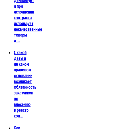
демпингует
и при
исполнении
контракта
использует
некачественные
товары
и …
С какой
даты и
на каком
правовом
основании
возникает
обязанность
заказчиков
по
внесению
в реестр
кон…
Как