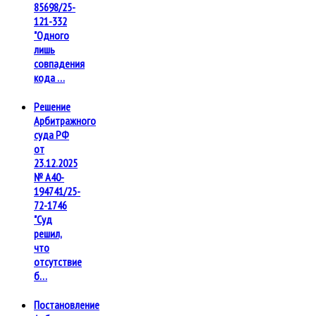
85698/25-
121-332
"Одного
лишь
совпадения
кода …
Решение
Арбитражного
суда РФ
от
23.12.2025
№ А40-
194741/25-
72-1746
"Суд
решил,
что
отсутствие
б…
Постановление