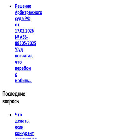
Решение
Арбитражного
суда РФ
от
17.02.2026
№ А56-
88505/2025
"Суд
посчитал,
что
перебои
с
мобиль…
Последние
вопросы
Что
делать,
если
конкурент