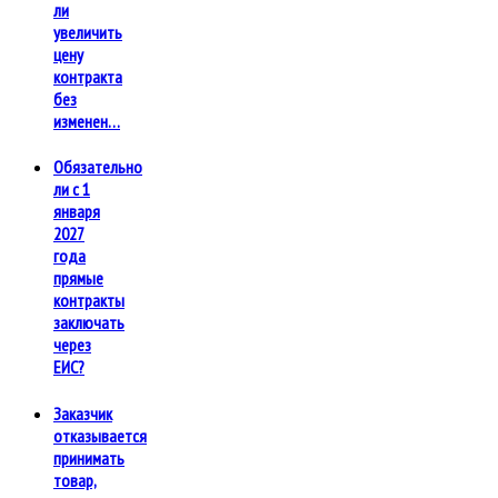
ли
увеличить
цену
контракта
без
изменен…
Обязательно
ли с 1
января
2027
года
прямые
контракты
заключать
через
ЕИС?
Заказчик
отказывается
принимать
товар,