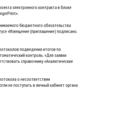
роекта электронного контракта в блоке
ngerPrint».
ринимаемого бюджетного обязательства
тусе «Извещение (приглашение) подписано.
 протоколов подведения итогов по
томатический контроль: «Для заявки
етствовать справочнику «Аналитические
протокола о несоответствии
гли не поступать в личный кабинет органа