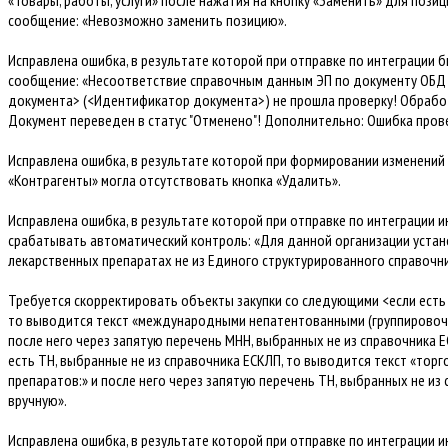
«Товары, работы, услуги» после нажатия на кнопку «Заменить» для позиц
сообщение: «Невозможно заменить позицию».
Исправлена ошибка, в результате которой при отправке по интеграции
сообщение: «Несоответствие справочным данным
ЭП по документу ОБД
документа> (<Идентификатор документа>) не прошла проверку! Обрабо
Документ переведен в статус "Отменено"! Дополнительно: Ошибка прове
Исправлена ошибка, в результате которой при формировании изменени
«Контрагенты» могла отсутствовать кнопка «Удалить».
Исправлена ошибка, в результате которой при отправке по интеграции 
срабатывать автоматический контроль: «Для данной организации устан
лекарственных препаратах не из Единого структурированного справочн
Требуется скорректировать объекты закупки со следующими <если есть 
то выводится текст «международными непатентованными (группировочн
после него через запятую перечень МНН, выбранных не из справочника 
есть ТН, выбранные не из справочника ЕСКЛП, то выводится текст «тор
препаратов:» и после него через запятую перечень ТН, выбранных не из 
вручную».
Исправлена ошибка, в результате которой при отправке по интеграции 