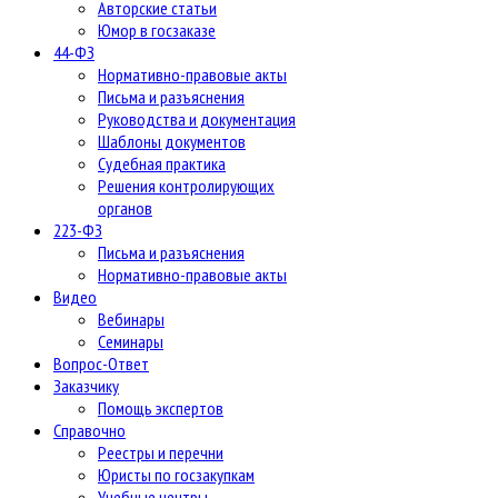
Авторские статьи
Юмор в госзаказе
44-ФЗ
Нормативно-правовые акты
Письма и разъяснения
Руководства и документация
Шаблоны документов
Судебная практика
Решения контролирующих
органов
223-ФЗ
Письма и разъяснения
Нормативно-правовые акты
Видео
Вебинары
Семинары
Вопрос-Ответ
Заказчику
Помощь экспертов
Справочно
Реестры и перечни
Юристы по госзакупкам
Учебные центры