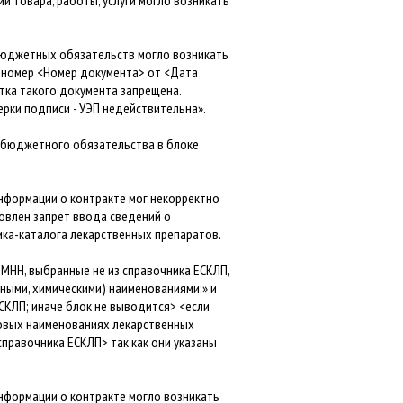
ии товара, работы, услуги могло возникать
 бюджетных обязательств могло возникать
 номер <Номер документа> от <Дата
тка такого документа запрещена.
рки подписи - УЭП недействительна».
й бюджетного обязательства в блоке
информации о контракте мог некорректно
овлен запрет ввода сведений о
ика-каталога лекарственных препаратов.
МНН, выбранные не из справочника ЕСКЛП,
ыми, химическими) наименованиями:» и
ЕСКЛП; иначе блок не выводится> <если
говых наименованиях лекарственных
справочника ЕСКЛП> так как они указаны
информации о контракте могло возникать