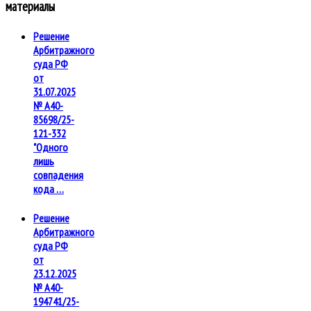
материалы
Решение
Арбитражного
суда РФ
от
31.07.2025
№ А40-
85698/25-
121-332
"Одного
лишь
совпадения
кода …
Решение
Арбитражного
суда РФ
от
23.12.2025
№ А40-
194741/25-