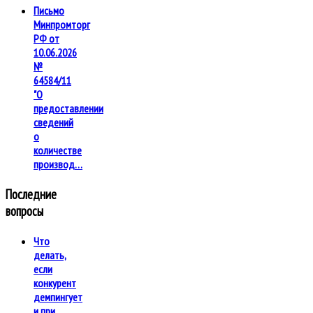
Письмо
Минпромторг
РФ от
10.06.2026
№
64584/11
"О
предоставлении
сведений
о
количестве
производ…
Последние
вопросы
Что
делать,
если
конкурент
демпингует
и при