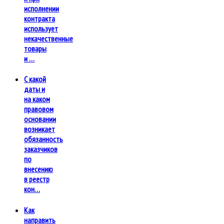
исполнении
контракта
использует
некачественные
товары
и …
С какой
даты и
на каком
правовом
основании
возникает
обязанность
заказчиков
по
внесению
в реестр
кон…
Как
направить