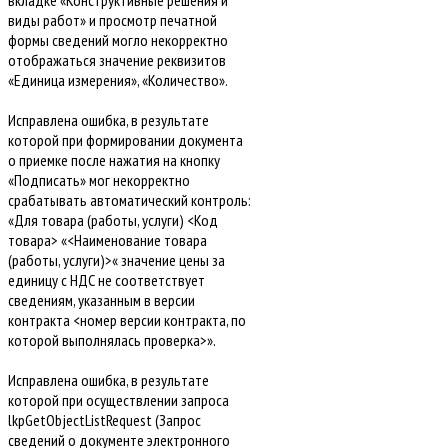
вкладке «Конструктивные решения и
виды работ» и просмотр печатной
формы сведений могло некорректно
отображаться значение реквизитов
«Единица измерения», «Количество».
Исправлена ошибка, в результате
которой при формировании документа
о приемке после нажатия на кнопку
«Подписать» мог некорректно
срабатывать автоматический контроль:
«Для товара (работы, услуги) <Код
товара> «<Наименование товара
(работы, услуги)>« значение цены за
единицу с НДС не соответствует
сведениям, указанным в версии
контракта <номер версии контракта, по
которой выполнялась проверка>».
Исправлена ошибка, в результате
которой при осуществлении запроса
lkpGetObjectListRequest (Запрос
сведений о документе электронного