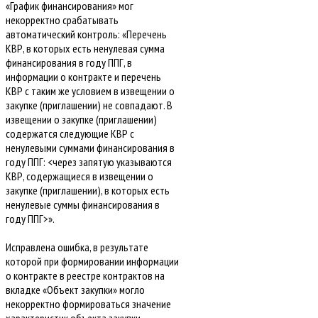
«График финансирования» мог
некорректно срабатывать
автоматический контроль: «Перечень
КВР, в которых есть ненулевая сумма
финансирования в году ППГ, в
информации о контракте и перечень
КВР с таким же условием в извещении о
закупке (приглашении) не совпадают. В
извещении о закупке (приглашении)
содержатся следующие КВР с
ненулевыми суммами финансирования в
году ППГ: <через запятую указываются
КВР, содержащиеся в извещении о
закупке (приглашении), в которых есть
ненулевые суммы финансирования в
году ППГ>».
Исправлена ошибка, в результате
которой при формировании информации
о контракте в реестре контрактов на
вкладке «Объект закупки» могло
некорректно формироваться значение