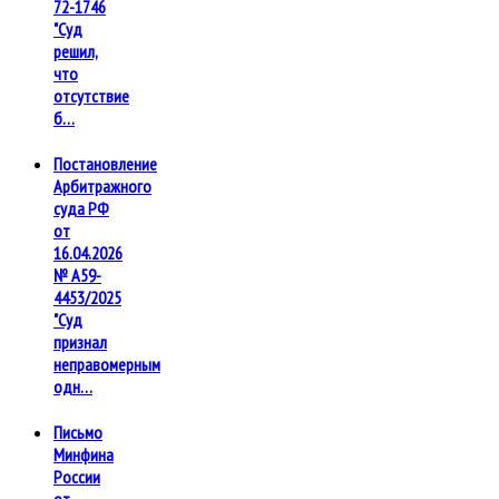
72-1746
"Суд
решил,
что
отсутствие
б…
Постановление
Арбитражного
суда РФ
от
16.04.2026
№ А59-
4453/2025
"Суд
признал
неправомерным
одн…
Письмо
Минфина
России