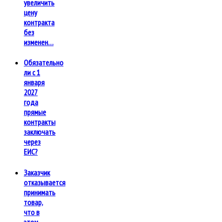
увеличить
цену
контракта
без
изменен…
Обязательно
ли с 1
января
2027
года
прямые
контракты
заключать
через
ЕИС?
Заказчик
отказывается
принимать
товар,
что в
этом