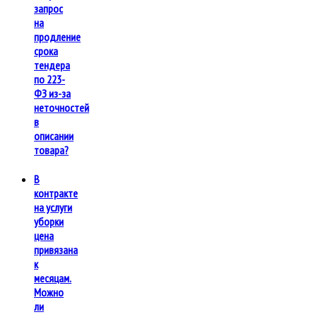
запрос
на
продление
срока
тендера
по 223-
ФЗ из-за
неточностей
в
описании
товара?
В
контракте
на услуги
уборки
цена
привязана
к
месяцам.
Можно
ли