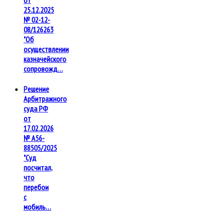
от
25.12.2025
№ 02-12-
08/126263
"Об
осуществлении
казначейского
сопровожд…
Решение
Арбитражного
суда РФ
от
17.02.2026
№ А56-
88505/2025
"Суд
посчитал,
что
перебои
с
мобиль…