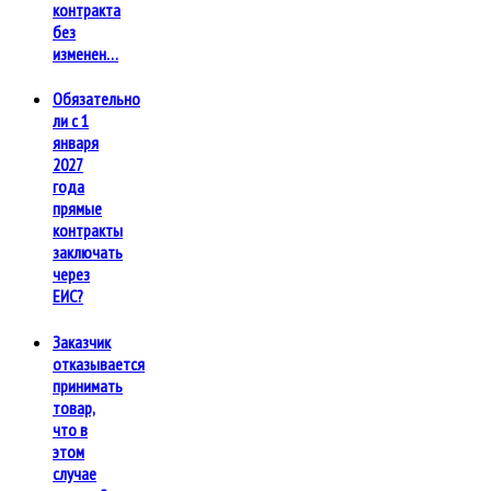
контракта
без
изменен…
Обязательно
ли с 1
января
2027
года
прямые
контракты
заключать
через
ЕИС?
Заказчик
отказывается
принимать
товар,
что в
этом
случае