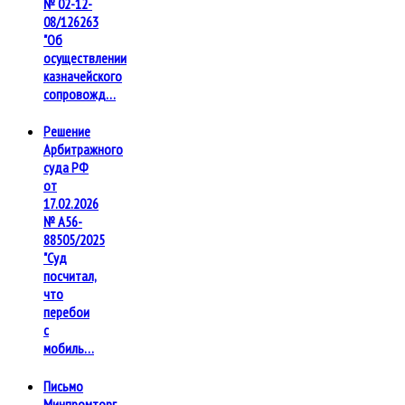
№ 02-12-
08/126263
"Об
осуществлении
казначейского
сопровожд…
Решение
Арбитражного
суда РФ
от
17.02.2026
№ А56-
88505/2025
"Суд
посчитал,
что
перебои
с
мобиль…
Письмо
Минпромторг