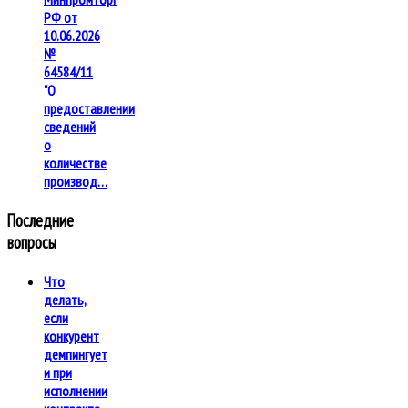
РФ от
10.06.2026
№
64584/11
"О
предоставлении
сведений
о
количестве
производ…
Последние
вопросы
Что
делать,
если
конкурент
демпингует
и при
исполнении