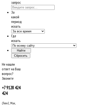
запрос
За
какой
период
искать
Где
искать
Не нашли
ответ на Ваш
вопрос?
Звоните
+7 9128 424
424
(Теле2, Max,