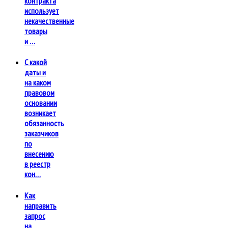
контракта
использует
некачественные
товары
и …
С какой
даты и
на каком
правовом
основании
возникает
обязанность
заказчиков
по
внесению
в реестр
кон…
Как
направить
запрос
на