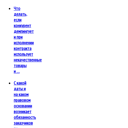
Что
делать,
если
конкурент
демпингует
и при
исполнении
контракта
использует
некачественные
товары
и …
С какой
даты и
на каком
правовом
основании
возникает
обязанность
заказчиков