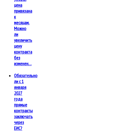
цена
привязана
к
месяцам.
Можно
ли
увеличить
цену
контракта
без
изменен…
Обязательно
ли с 1
января
2027
года
прямые
контракты
заключать
через
ЕИС?