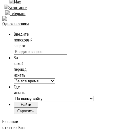
Введите
поисковый
запрос
За
какой
период
искать
Где
искать
Не нашли
ответ на Ваш