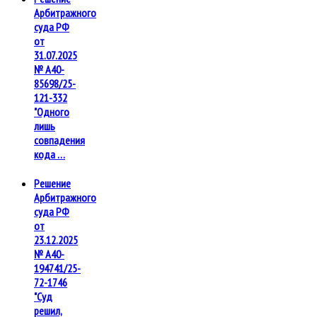
Арбитражного
суда РФ
от
31.07.2025
№ А40-
85698/25-
121-332
"Одного
лишь
совпадения
кода …
Решение
Арбитражного
суда РФ
от
23.12.2025
№ А40-
194741/25-
72-1746
"Суд
решил,