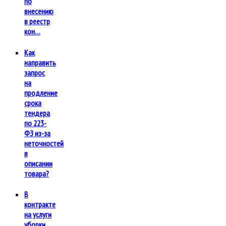
по
внесению
в реестр
кон…
Как
направить
запрос
на
продление
срока
тендера
по 223-
ФЗ из-за
неточностей
в
описании
товара?
В
контракте
на услуги
уборки