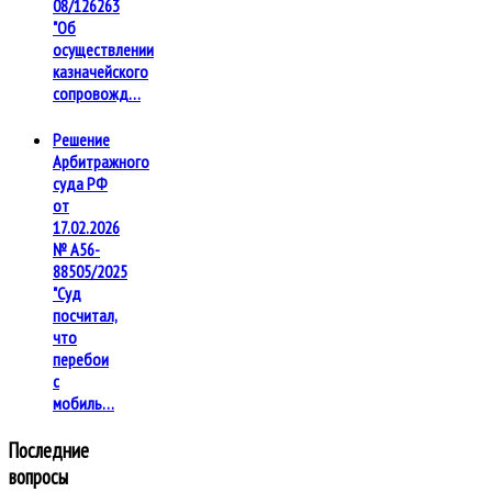
08/126263
"Об
осуществлении
казначейского
сопровожд…
Решение
Арбитражного
суда РФ
от
17.02.2026
№ А56-
88505/2025
"Суд
посчитал,
что
перебои
с
мобиль…
Последние
вопросы