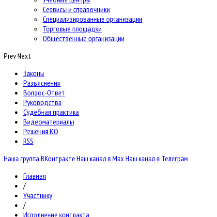
Сервисы и справочники
Специализированные организации
Торговые площадки
Общественные организации
Prev
Next
Законы
Разъяснения
Вопрос-Ответ
Руководства
Судебная практика
Видеоматериалы
Решения КО
RSS
Наша группа ВКонтракте
Наш канал в Max
Наш канал в Телеграм
Главная
/
Участнику
/
Исполнение контракта