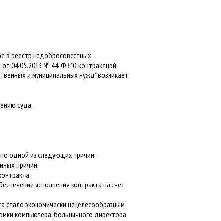
оре в реестр недобросовестных
от 04.05.2013 № 44-ФЗ "О контрактной
рственных и муниципальных нужд" возникает
шению суда.
 по одной из следующих причин:
 иных причин
 контракта
беспечение исполнения контракта на счет
кта стало экономически нецелесообразным
ломки компьютера, больничного директора