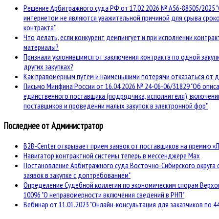
Решение Арбитражного суда РФ от 17.02.2026 № А56-88505/2025 "
интернетом не являются уважительной причиной для срыва срок
контракта"
Что делать, если конкурент демпингует и при исполнении контра
материалы?
Признали уклонившимся от заключения контракта по одной закупк
других закупках?
Как правомерным путем и наименьшими потерями отказаться от д
Письмо Минфина России от 16.04.2026 № 24-06-06/31829 "Об описа
единственного поставщика (подрядчика, исполнителя), включени
поставщиков и проведении малых закупок в электронной фор"
Последнее от Администратор
B2B-Center открывает прием заявок от поставщиков на премию «
Навигатор контрактной системы теперь в мессенджере Max
Постановление Арбитражного суда Восточно-Сибирского округа о
заявок в закупке с доптребованием"
Определение Судебной коллегии по экономическим спорам Верхов
10096 "О неправомерности включения сведений в РНП"
Вебинар от 11.01.2023 "Онлайн-консультация для заказчиков по 4