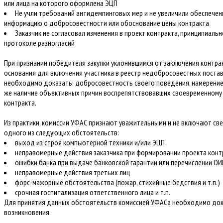
или лица на которого оформлена ЭЦП
Не учли требований антидемпинговых мер и не увеличили обеспечен
информацию о добросовестности или обоснование цены контракта
Заказчик не согласовал изменения в проект контракта, принципиаль
протоколе разногласий
При признании победителя закупки уклонившимся от заключения контра
основания для включения участника в реестр недобросовестных постав
необходимо доказать: добросовестность своего поведения, намерение 
же наличие объективных причин воспрепятствовавших своевременному
контракта.
Из практики, комиссии УФАС признают уважительными и не включают све
одного из следующих обстоятельств:
выход из строя компьютерной техники и/или ЭЦП
неправомерные действия заказчика при формировании проекта конт
ошибки банка при выдаче банковской гарантии или перечислении ОИ
неправомерные действия третьих лиц
форс-мажорные обстоятельства (пожар, стихийные бедствия и т.п.)
срочная госпитализация ответственного лица и т.п.
Для принятия данных обстоятельств комиссией УФАСа необходимо док
возникновения.