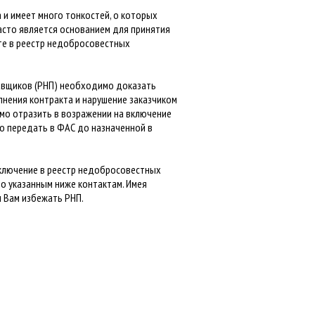
и имеет много тонкостей, о которых
асто является основанием для принятия
те в реестр недобросовестных
авщиков (РНП) необходимо доказать
лнения контракта и нарушение заказчиком
о отразить в возражении на включение
о передать в ФАС до назначенной в
 включение в реестр недобросовестных
о указанным ниже контактам. Имея
 Вам избежать РНП.