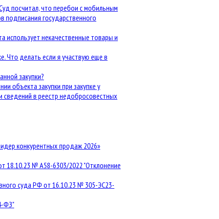
Суд посчитал, что перебои с мобильным
ов подписания государственного
кта использует некачественные товары и
е. Что делать если я участвую еще в
анной закупки?
нии объекта закупки при закупке у
и сведений в реестр недобросовестных
Лидер конкурентных продаж 2026»
т 18.10.23 № А58-6303/2022 "Отклонение
ного суда РФ от 16.10.23 № 305-ЭС23-
4-ФЗ"