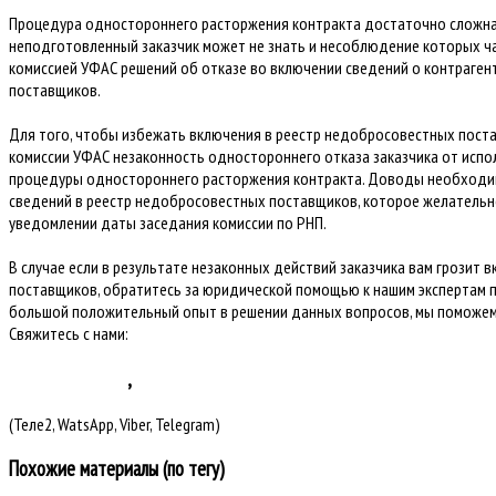
Процедура одностороннего расторжения контракта достаточно сложна 
неподготовленный заказчик может не знать и несоблюдение которых ч
комиссией УФАС решений об отказе во включении сведений о контраген
поставщиков.
Для того, чтобы избежать включения в реестр недобросовестных пост
комиссии УФАС незаконность одностороннего отказа заказчика от испо
процедуры одностороннего расторжения контракта. Доводы необходим
сведений в реестр недобросовестных поставщиков, которое желательн
уведомлении даты заседания комиссии по РНП.
В случае если в результате незаконных действий заказчика вам грозит
поставщиков, обратитесь за юридической помощью к нашим экспертам п
большой положительный опыт в решении данных вопросов, мы поможем
Свяжитесь с нами:
+7 9128 424 424
,
(Теле2, WatsApp, Viber, Telegram)
Похожие материалы (по тегу)