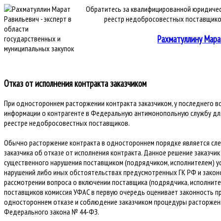
Обратитесь за квалифицированной юридичес
реестр недобросовестных поставщиков
Рахматуллину Мара
Отказ от исполнения контракта заказчиком
При одностороннем расторжении контракта заказчиком, у последнего в
информации о контрагенте в Федеральную антимонопольную службу для
реестре недобросовестных поставщиков.
Обычно расторжение контракта в одностороннем порядке является сле
заказчика об отказе от исполнения контракта. Данное решение заказчик
существенного нарушения поставщиком (подрядчиком, исполнителем) у
нарушений либо иных обстоятельствах предусмотренных ГК РФ и закон
рассмотрении вопроса о включении поставщика (подрядчика, исполнит
поставщиков комиссия УФАС в первую очередь оценивает законность п
одностороннем отказе и соблюдение заказчиком процедуры расторжени
Федерального закона № 44-ФЗ.