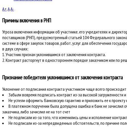
A+
A
A-
Причины включения в РНП
Угроза включения информации об участнике, его учредителях и директ
поставщиков (РНП), предусмотренный статьей 104 Федерального закона 
системе в сфере закупок товаров, работ, услуг для обеспечения госуда
в двух случаях:
1. Участник признан уклонившимся от заключения контракта.
2. Контракт расторгнут в одностороннем порядке заказчиком или по ре
Признание победителя уклонившимся от заключения контракта
Уклонение от подписания контракта участником чаще всего происходит
Забыли вовремя подписать контракт из-за высокой загруженности и
Не успели оформить банковскую гарантию и приложить ее к проекту
В платежном поручении была допущена ошибка и банк не зачислил о
заказчика, либо зачислил не на тот счет
Не подписали из-за того, что изменились цены и исполнение контра
Не подписали из-за непредвиденных обстоятельств, по причине по