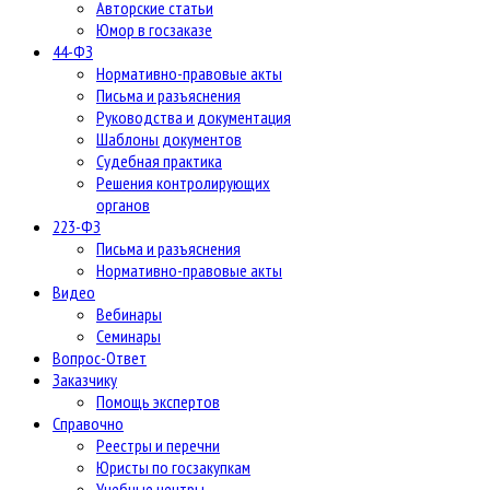
Авторские статьи
Юмор в госзаказе
44-ФЗ
Нормативно-правовые акты
Письма и разъяснения
Руководства и документация
Шаблоны документов
Судебная практика
Решения контролирующих
органов
223-ФЗ
Письма и разъяснения
Нормативно-правовые акты
Видео
Вебинары
Семинары
Вопрос-Ответ
Заказчику
Помощь экспертов
Справочно
Реестры и перечни
Юристы по госзакупкам
Учебные центры