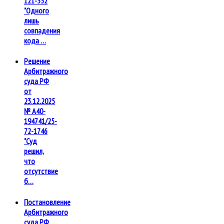
121-332
"Одного
лишь
совпадения
кода …
Решение
Арбитражного
суда РФ
от
23.12.2025
№ А40-
194741/25-
72-1746
"Суд
решил,
что
отсутствие
б…
Постановление
Арбитражного
суда РФ