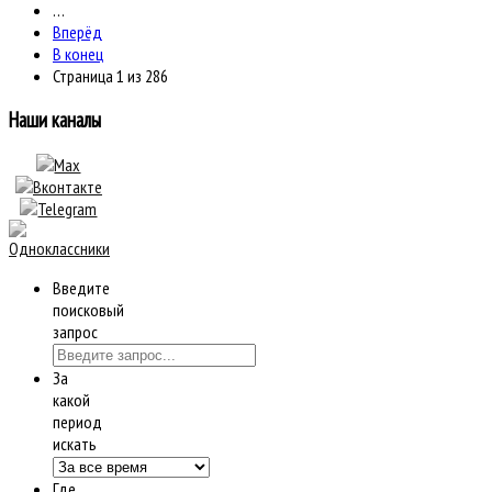
…
Вперёд
В конец
Страница 1 из 286
Наши каналы
Введите
поисковый
запрос
За
какой
период
искать
Где