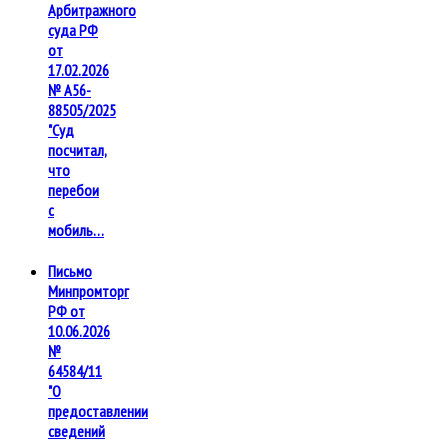
Арбитражного
суда РФ
от
17.02.2026
№ А56-
88505/2025
"Суд
посчитал,
что
перебои
с
мобиль…
Письмо
Минпромторг
РФ от
10.06.2026
№
64584/11
"О
предоставлении
сведений