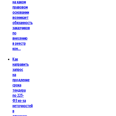
на каком
правовом
основании
возникает
обязанность
заказчиков
по
внесению
в реестр
кон…
Как
направить
запрос
на
продление
срока
тендера
по 223-
ФЗ из-за
неточностей
в