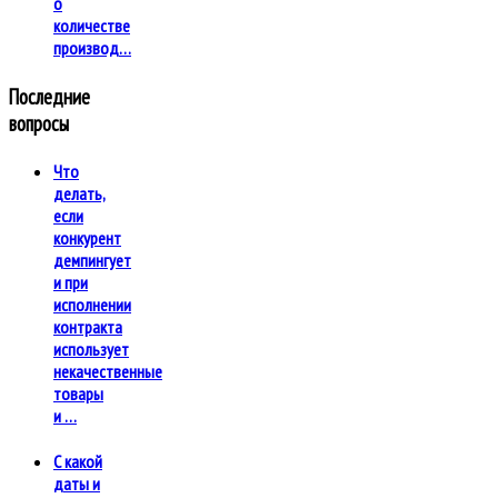
о
количестве
производ…
Последние
вопросы
Что
делать,
если
конкурент
демпингует
и при
исполнении
контракта
использует
некачественные
товары
и …
С какой
даты и