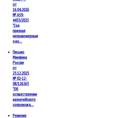
от
16.04.2026
№ А59-
4453/2025
"Суд
признал
неправомерным
одн…
Письмо
Минфина
России
от
25.12.2025
№ 02-12-
08/126263
"Об
осуществлении
казначейского
сопровожд…
Решение