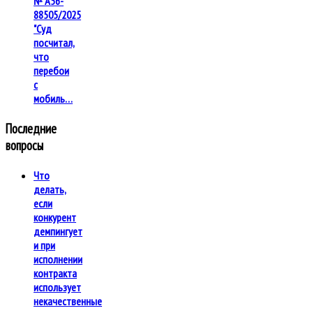
№ А56-
88505/2025
"Суд
посчитал,
что
перебои
с
мобиль…
Последние
вопросы
Что
делать,
если
конкурент
демпингует
и при
исполнении
контракта
использует
некачественные