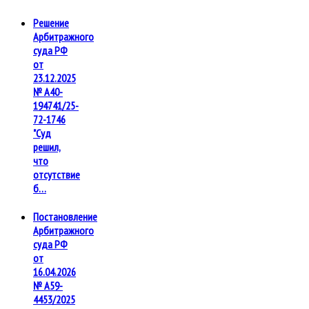
Решение
Арбитражного
суда РФ
от
23.12.2025
№ А40-
194741/25-
72-1746
"Суд
решил,
что
отсутствие
б…
Постановление
Арбитражного
суда РФ
от
16.04.2026
№ А59-
4453/2025