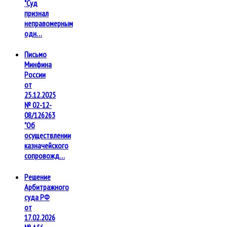
"Суд
признал
неправомерным
одн…
Письмо
Минфина
России
от
25.12.2025
№ 02-12-
08/126263
"Об
осуществлении
казначейского
сопровожд…
Решение
Арбитражного
суда РФ
от
17.02.2026