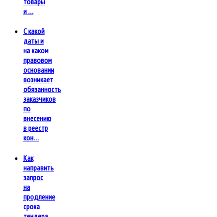
товары
и …
С какой
даты и
на каком
правовом
основании
возникает
обязанность
заказчиков
по
внесению
в реестр
кон…
Как
направить
запрос
на
продление
срока
тендера