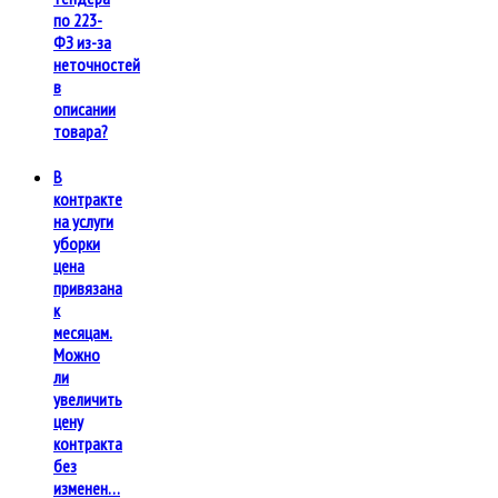
по 223-
ФЗ из-за
неточностей
в
описании
товара?
В
контракте
на услуги
уборки
цена
привязана
к
месяцам.
Можно
ли
увеличить
цену
контракта
без
изменен…