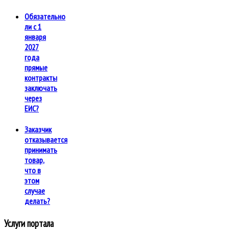
Обязательно
ли с 1
января
2027
года
прямые
контракты
заключать
через
ЕИС?
Заказчик
отказывается
принимать
товар,
что в
этом
случае
делать?
Услуги портала