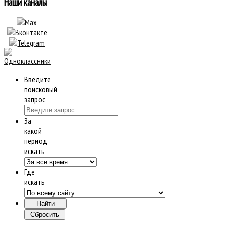
Наши каналы
Введите
поисковый
запрос
За
какой
период
искать
Где
искать