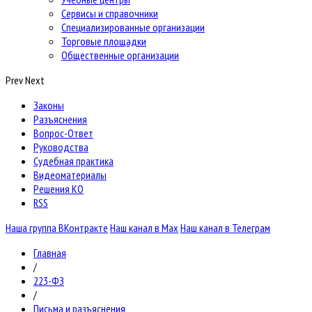
Сервисы и справочники
Специализированные организации
Торговые площадки
Общественные организации
Prev
Next
Законы
Разъяснения
Вопрос-Ответ
Руководства
Судебная практика
Видеоматериалы
Решения КО
RSS
Наша группа ВКонтракте
Наш канал в Max
Наш канал в Телеграм
Главная
/
223-ФЗ
/
Письма и разъяснения