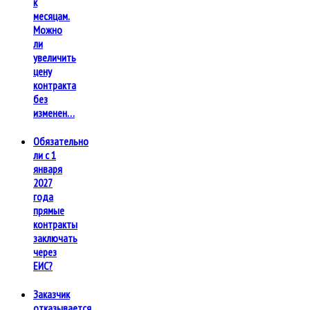
к
месяцам.
Можно
ли
увеличить
цену
контракта
без
изменен…
Обязательно
ли с 1
января
2027
года
прямые
контракты
заключать
через
ЕИС?
Заказчик
отказывается