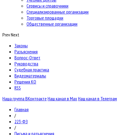
Сервисы и справочники
Специализированные организации
Торговые площадки
Общественные организации
Prev
Next
Законы
Разъяснения
Вопрос-Ответ
Руководства
Судебная практика
Видеоматериалы
Решения КО
RSS
Наша группа ВКонтракте
Наш канал в Max
Наш канал в Телеграм
Главная
/
223-ФЗ
/
Письма и разъяснения