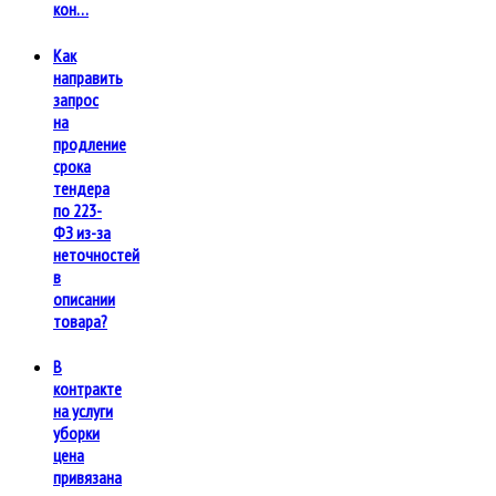
кон…
Как
направить
запрос
на
продление
срока
тендера
по 223-
ФЗ из-за
неточностей
в
описании
товара?
В
контракте
на услуги
уборки
цена
привязана