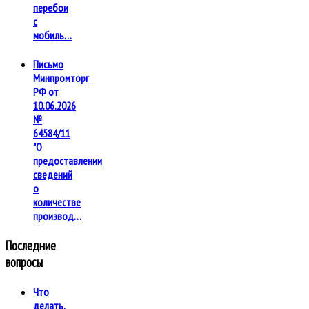
перебои
с
мобиль…
Письмо
Минпромторг
РФ от
10.06.2026
№
64584/11
"О
предоставлении
сведений
о
количестве
производ…
Последние
вопросы
Что
делать,