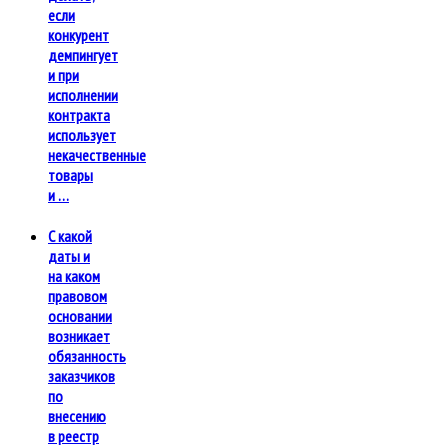
если
конкурент
демпингует
и при
исполнении
контракта
использует
некачественные
товары
и …
С какой
даты и
на каком
правовом
основании
возникает
обязанность
заказчиков
по
внесению
в реестр