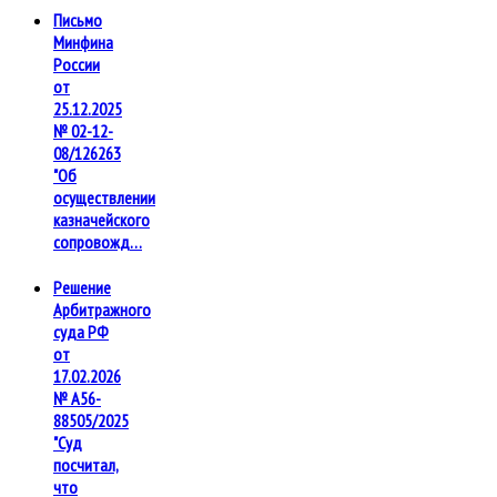
Письмо
Минфина
России
от
25.12.2025
№ 02-12-
08/126263
"Об
осуществлении
казначейского
сопровожд…
Решение
Арбитражного
суда РФ
от
17.02.2026
№ А56-
88505/2025
"Суд
посчитал,
что