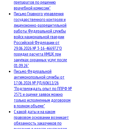
препаратов по решению
врачебной комиссии”
Письмо Главного управления
государственного контроля и
лицензионно-разрешительной
работы Федеральной службы
войск национальной гвардии
Российской Федерации от
29.06.2026 № 3-16-466972"О
порядке расчета НМЦК при
закупках охранных услуг после
01.09.26"
Письмо Федеральной
антимонопольной службы от
17.06.2026 № РД/60612/26
"Подтверждать опыт по ППРФ №
2571 и оценке заявок можно
только исполненным договором
в полном объеме"
С какой даты и на каком
правовом основании возникает
обязанность заказчиков по
внесению в реестр контрактов