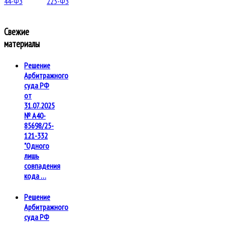
Свежие
материалы
Решение
Арбитражного
суда РФ
от
31.07.2025
№ А40-
85698/25-
121-332
"Одного
лишь
совпадения
кода …
Решение
Арбитражного
суда РФ