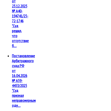
от
23.12.2025
№ А40-
194741/25-
72-1746
"Суд
решил,
что
отсутствие
б…
Постановление
Арбитражного
суда РФ
от
16.04.2026
№ А59-
4453/2025
"Суд
признал
неправомерным
одн…