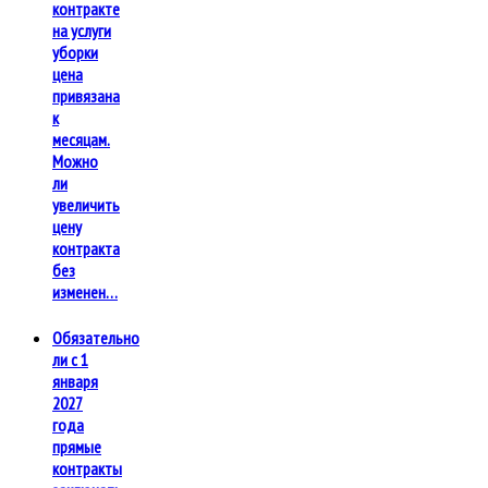
контракте
на услуги
уборки
цена
привязана
к
месяцам.
Можно
ли
увеличить
цену
контракта
без
изменен…
Обязательно
ли с 1
января
2027
года
прямые
контракты