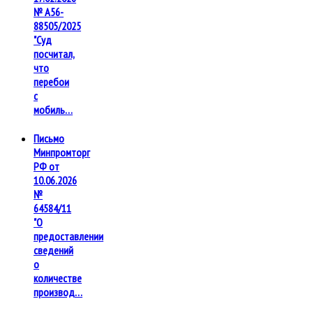
№ А56-
88505/2025
"Суд
посчитал,
что
перебои
с
мобиль…
Письмо
Минпромторг
РФ от
10.06.2026
№
64584/11
"О
предоставлении
сведений
о
количестве
производ…