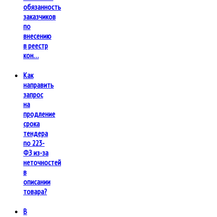
обязанность
заказчиков
по
внесению
в реестр
кон…
Как
направить
запрос
на
продление
срока
тендера
по 223-
ФЗ из-за
неточностей
в
описании
товара?
В