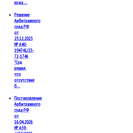
кода …
Решение
Арбитражного
суда РФ
от
23.12.2025
№ А40-
194741/25-
72-1746
"Суд
решил,
что
отсутствие
б…
Постановление
Арбитражного
суда РФ
от
16.04.2026
№ А59-