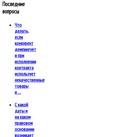
Последние
вопросы
Что
делать,
если
конкурент
демпингует
и при
исполнении
контракта
использует
некачественные
товары
и …
С какой
даты и
на каком
правовом
основании
возникает