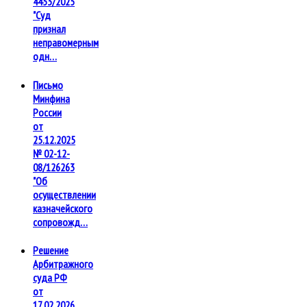
4453/2025
"Суд
признал
неправомерным
одн…
Письмо
Минфина
России
от
25.12.2025
№ 02-12-
08/126263
"Об
осуществлении
казначейского
сопровожд…
Решение
Арбитражного
суда РФ
от
17.02.2026