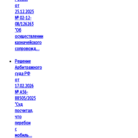
от
25.12.2025
№ 02-12-
08/126263
"Об
осуществлении
казначейского
сопровожд…
Решение
Арбитражного
суда РФ
от
17.02.2026
№ А56-
88505/2025
"Суд
посчитал,
что
перебои
с
мобиль…