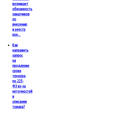
возникает
обязанность
заказчиков
по
внесению
в реестр
кон…
Как
направить
запрос
на
продление
срока
тендера
по 223-
ФЗ из-за
неточностей
в
описании
товара?