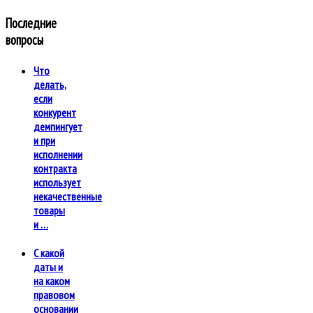
Последние
вопросы
Что
делать,
если
конкурент
демпингует
и при
исполнении
контракта
использует
некачественные
товары
и …
С какой
даты и
на каком
правовом
основании