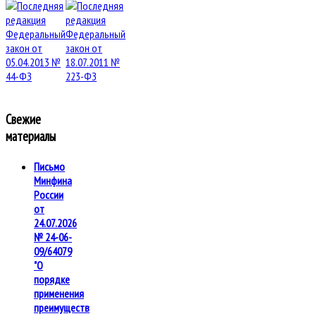
Свежие
материалы
Письмо
Минфина
России
от
24.07.2026
№ 24-06-
09/64079
"О
порядке
применения
преимуществ