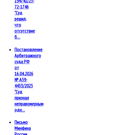
194741/25-
72-1746
"Суд
решил,
что
отсутствие
б…
Постановление
Арбитражного
суда РФ
от
16.04.2026
№ А59-
4453/2025
"Суд
признал
неправомерным
одн…
Письмо
Минфина
России