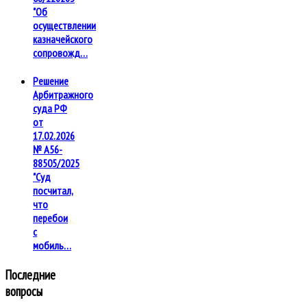
"Об
осуществлении
казначейского
сопровожд…
Решение
Арбитражного
суда РФ
от
17.02.2026
№ А56-
88505/2025
"Суд
посчитал,
что
перебои
с
мобиль…
Последние
вопросы