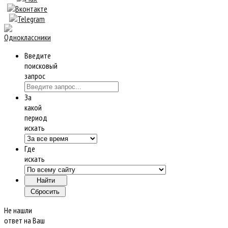
Введите
поисковый
запрос
За
какой
период
искать
Где
искать
Не нашли
ответ на Ваш