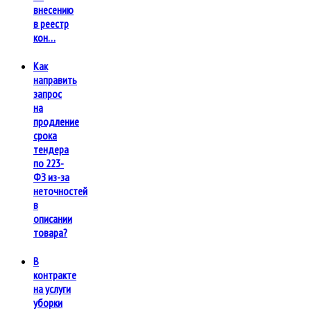
внесению
в реестр
кон…
Как
направить
запрос
на
продление
срока
тендера
по 223-
ФЗ из-за
неточностей
в
описании
товара?
В
контракте
на услуги
уборки