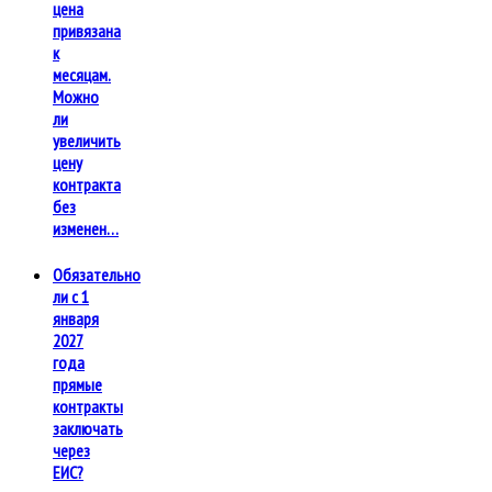
цена
привязана
к
месяцам.
Можно
ли
увеличить
цену
контракта
без
изменен…
Обязательно
ли с 1
января
2027
года
прямые
контракты
заключать
через
ЕИС?