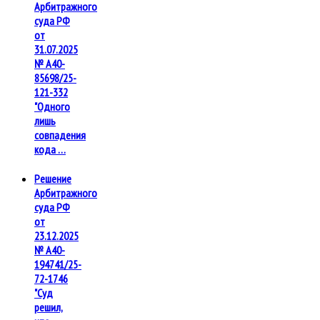
Арбитражного
суда РФ
от
31.07.2025
№ А40-
85698/25-
121-332
"Одного
лишь
совпадения
кода …
Решение
Арбитражного
суда РФ
от
23.12.2025
№ А40-
194741/25-
72-1746
"Суд
решил,