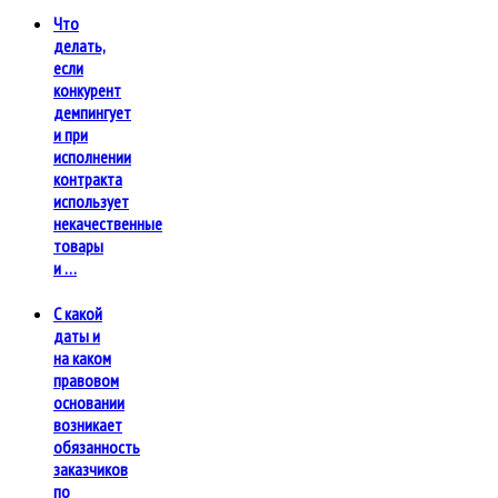
Что
делать,
если
конкурент
демпингует
и при
исполнении
контракта
использует
некачественные
товары
и …
С какой
даты и
на каком
правовом
основании
возникает
обязанность
заказчиков
по