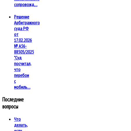
сопровожд…
Решение
Арбитражного
суда РФ
от
17.02.2026
№ А56-
88505/2025
"Суд
посчитал,
что
перебои
с
мобиль…
Последние
вопросы
Что
делать,
если