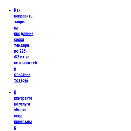
Как
направить
запрос
на
продление
срока
тендера
по 223-
ФЗ из-за
неточностей
в
описании
товара?
В
контракте
на услуги
уборки
цена
привязана
к