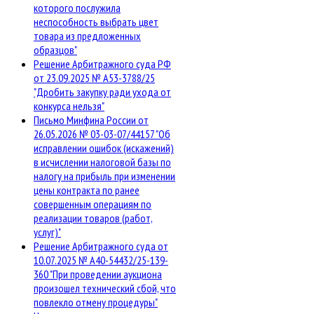
которого послужила
неспособность выбрать цвет
товара из предложенных
образцов"
Решение Арбитражного суда РФ
от 23.09.2025 № А53-3788/25
"Дробить закупку ради ухода от
конкурса нельзя"
Письмо Минфина России от
26.05.2026 № 03-03-07/44157 "Об
исправлении ошибок (искажений)
в исчислении налоговой базы по
налогу на прибыль при изменении
цены контракта по ранее
совершенным операциям по
реализации товаров (работ,
услуг)"
Решение Арбитражного суда от
10.07.2025 № А40-54432/25-139-
360 "При проведении аукциона
произошел технический сбой, что
повлекло отмену процедуры"