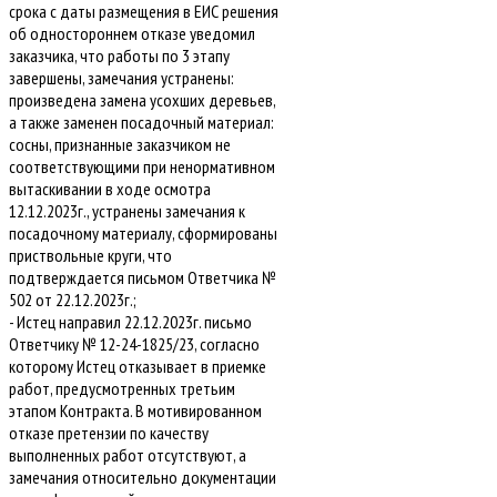
срока с даты размещения в ЕИС решения
об одностороннем отказе уведомил
заказчика, что работы по 3 этапу
завершены, замечания устранены:
произведена замена усохших деревьев,
а также заменен посадочный материал:
сосны, признанные заказчиком не
соответствующими при ненормативном
вытаскивании в ходе осмотра
12.12.2023г., устранены замечания к
посадочному материалу, сформированы
приствольные круги, что
подтверждается письмом Ответчика №
502 от 22.12.2023г.;
- Истец направил 22.12.2023г. письмо
Ответчику № 12-24-1825/23, согласно
которому Истец отказывает в приемке
работ, предусмотренных третьим
этапом Контракта. В мотивированном
отказе претензии по качеству
выполненных работ отсутствуют, а
замечания относительно документации