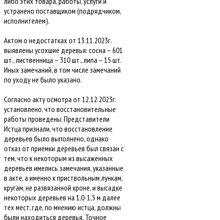
либо этих товара, работы, услуги и
устранено поставщиком (подрядчиком,
исполнителем).
Актом о недостатках от 13.11.2023г.
выявлены усохшие деревья: сосна – 601
шт., лиственница – 310 шт., липа – 15 шт.
Иных замечаний, в том числе замечаний
по уходу не было указано.
Согласно акту осмотра от 12.12.2023г.
установлено, что восстановительные
работы проведены. Представители
Истца признали, что восстановление
деревьев было выполнено, однако
отказ от приемки деревьев был связан с
тем, что к некоторым из высаженных
деревьев имелись замечания, указанные
в акте, а именно к приствольным лункам,
кругам, не развязанной кроне, и высадке
некоторых деревьев на 1,0-1,5 м далее
тех мест, где, по мнению истца, должны
были находиться деревья. Точное