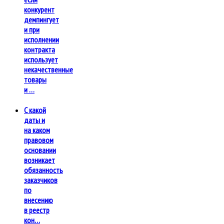
конкурент
демпингует
и при
исполнении
контракта
использует
некачественные
товары
и …
С какой
даты и
на каком
правовом
основании
возникает
обязанность
заказчиков
по
внесению
в реестр
кон…