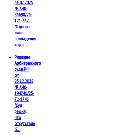
31.07.2025
№ А40-
85698/25-
121-332
"Одного
лишь
совпадения
кода …
Решение
Арбитражного
суда РФ
от
23.12.2025
№ А40-
194741/25-
72-1746
"Суд
решил,
что
отсутствие
б…