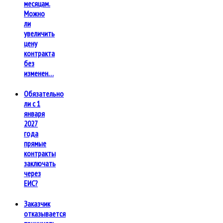
месяцам.
Можно
ли
увеличить
цену
контракта
без
изменен…
Обязательно
ли с 1
января
2027
года
прямые
контракты
заключать
через
ЕИС?
Заказчик
отказывается