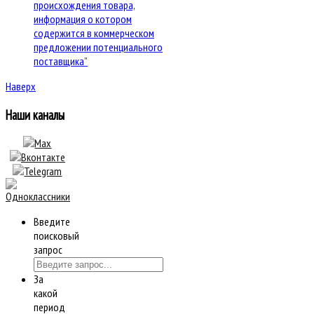
происхождения товара,
информация о котором
содержится в коммерческом
предложении потенциального
поставщика”
Наверх
Наши каналы
Введите
поисковый
запрос
За
какой
период