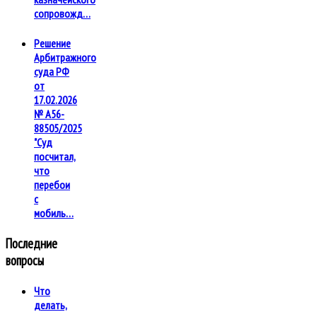
сопровожд…
Решение
Арбитражного
суда РФ
от
17.02.2026
№ А56-
88505/2025
"Суд
посчитал,
что
перебои
с
мобиль…
Последние
вопросы
Что
делать,