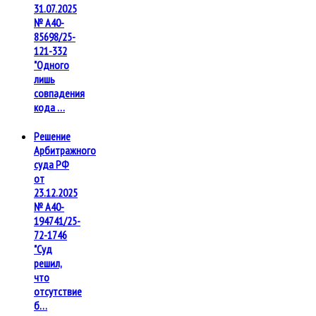
31.07.2025
№ А40-
85698/25-
121-332
"Одного
лишь
совпадения
кода …
Решение
Арбитражного
суда РФ
от
23.12.2025
№ А40-
194741/25-
72-1746
"Суд
решил,
что
отсутствие
б…