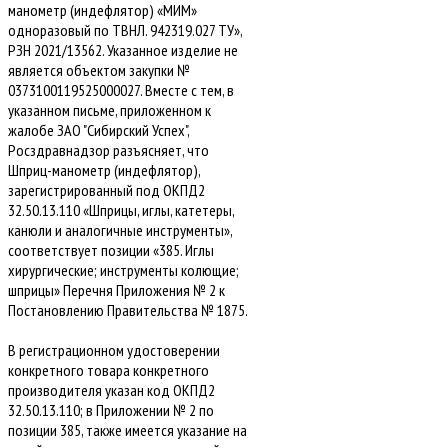
манометр (индефлятор) «МИМ»
одноразовый по ТВНЛ. 942319.027 ТУ»,
РЗН 2021/13562. Указанное изделие не
является объектом закупки №
0373100119525000027. Вместе с тем, в
указанном письме, приложенном к
жалобе ЗАО "Сибирский Успех",
Росздравнадзор разъясняет, что
Шприц-манометр (индефлятор),
зарегистрированный под ОКПД2
32.50.13.110 «Шприцы, иглы, катетеры,
канюли и аналогичные инструменты»,
соответствует позиции «385. Иглы
хирургические; инструменты колющие;
шприцы» Перечня Приложения № 2 к
Постановлению Правительства № 1875.
В регистрационном удостоверении
конкретного товара конкретного
производителя указан код ОКПД2
32.50.13.110; в Приложении № 2 по
позиции 385, также имеется указание на