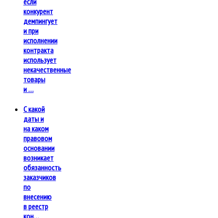
если
конкурент
демпингует
и при
исполнении
контракта
использует
некачественные
товары
и …
С какой
даты и
на каком
правовом
основании
возникает
обязанность
заказчиков
по
внесению
в реестр
кон…