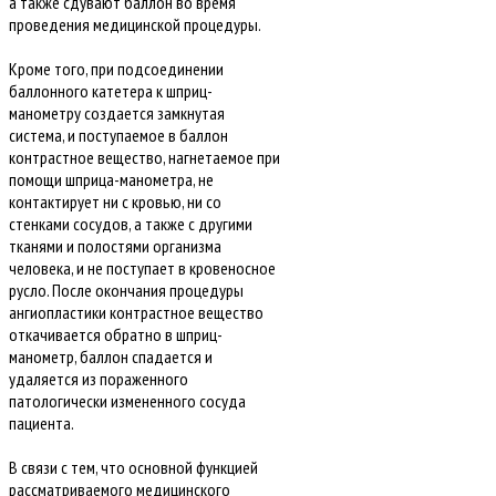
а также сдувают баллон во время
проведения медицинской процедуры.
Кроме того, при подсоединении
баллонного катетера к шприц-
манометру создается замкнутая
система, и поступаемое в баллон
контрастное вещество, нагнетаемое при
помощи шприца-манометра, не
контактирует ни с кровью, ни со
стенками сосудов, а также с другими
тканями и полостями организма
человека, и не поступает в кровеносное
русло. После окончания процедуры
ангиопластики контрастное вещество
откачивается обратно в шприц-
манометр, баллон спадается и
удаляется из пораженного
патологически измененного сосуда
пациента.
В связи с тем, что основной функцией
рассматриваемого медицинского