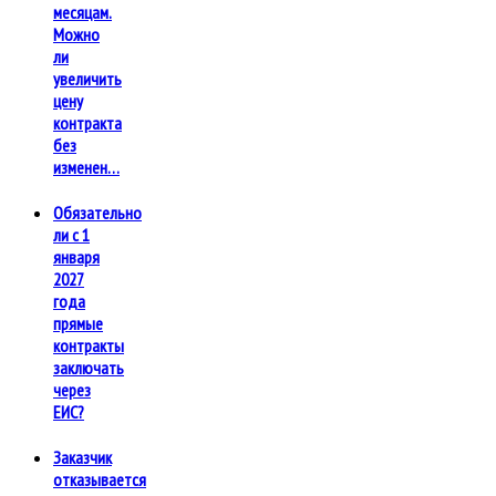
месяцам.
Можно
ли
увеличить
цену
контракта
без
изменен…
Обязательно
ли с 1
января
2027
года
прямые
контракты
заключать
через
ЕИС?
Заказчик
отказывается