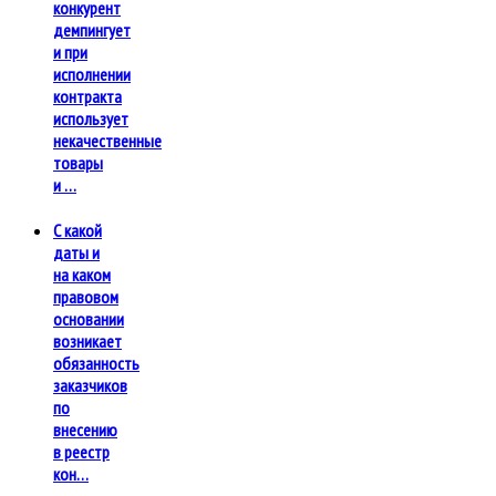
конкурент
демпингует
и при
исполнении
контракта
использует
некачественные
товары
и …
С какой
даты и
на каком
правовом
основании
возникает
обязанность
заказчиков
по
внесению
в реестр
кон…