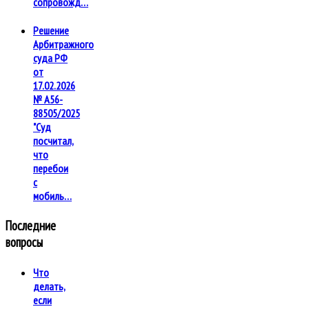
сопровожд…
Решение
Арбитражного
суда РФ
от
17.02.2026
№ А56-
88505/2025
"Суд
посчитал,
что
перебои
с
мобиль…
Последние
вопросы
Что
делать,
если