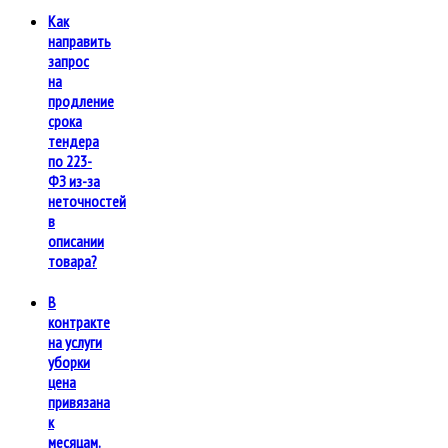
Как
направить
запрос
на
продление
срока
тендера
по 223-
ФЗ из-за
неточностей
в
описании
товара?
В
контракте
на услуги
уборки
цена
привязана
к
месяцам.