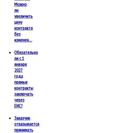
Можно
ли
увеличить
цену
контракта
без
изменен…
Обязательно
ли с 1
января
2027
года
прямые
контракты
заключать
через
ЕИС?
Заказчик
отказывается
принимать