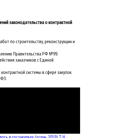
енений законодательства о контрактной
абот по строительству, реконструкции и
овлению Правительства РФ №99.
ействия заказчиков с Единой
 контрактной системы в сфере закупок.
-ФЗ.
лось в госзакупках (осень 2019) Т.Н.