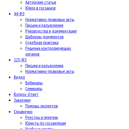
Авторские статьи
Юмор в госзаказе
44-ФЗ
Нормативно-правовые акты
Письма и разъяснения
Руководства и документация
Шаблоны документов
Судебная практика
Решения контролирующих
органов
223-ФЗ
Письма и разъяснения
Нормативно-правовые акты
Видео
Вебинары
Семинары
Вопрос-Ответ
Заказчику
Помощь экспертов
Справочно
Реестры и перечни
Юристы по госзакупкам
Учебные центры