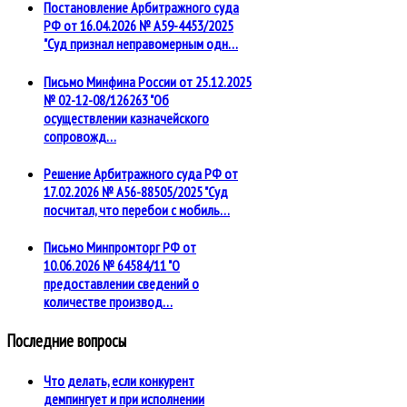
Постановление Арбитражного суда
РФ от 16.04.2026 № А59-4453/2025
"Суд признал неправомерным одн…
Письмо Минфина России от 25.12.2025
№ 02-12-08/126263 "Об
осуществлении казначейского
сопровожд…
Решение Арбитражного суда РФ от
17.02.2026 № А56-88505/2025 "Суд
посчитал, что перебои с мобиль…
Письмо Минпромторг РФ от
10.06.2026 № 64584/11 "О
предоставлении сведений о
количестве производ…
Последние вопросы
Что делать, если конкурент
демпингует и при исполнении