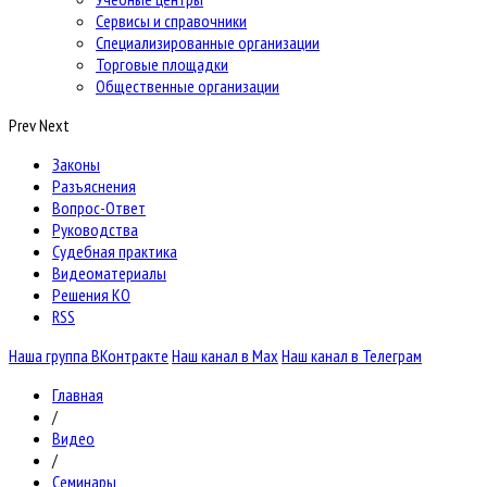
Сервисы и справочники
Специализированные организации
Торговые площадки
Общественные организации
Prev
Next
Законы
Разъяснения
Вопрос-Ответ
Руководства
Судебная практика
Видеоматериалы
Решения КО
RSS
Наша группа ВКонтракте
Наш канал в Max
Наш канал в Телеграм
Главная
/
Видео
/
Семинары