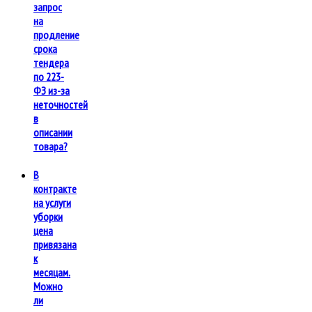
запрос
на
продление
срока
тендера
по 223-
ФЗ из-за
неточностей
в
описании
товара?
В
контракте
на услуги
уборки
цена
привязана
к
месяцам.
Можно
ли