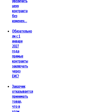
увеличить
цену
контракта
без
изменен…
Обязательно
ли с 1
января
2027
года
прямые
контракты
заключать
через
ЕИС?
Заказчик
отказывается
принимать
товар,
что в
этом