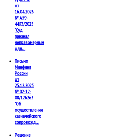
от
16.04.2026
№ А59-
4453/2025
"Суд
признал
неправомерным
одн…
Письмо
Минфина
России
от
25.12.2025
№ 02-12-
08/126263
"Об
осуществлении
казначейского
сопровожд…
Решение