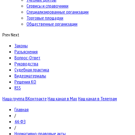
Сервисы и справочники
Специализированные организации
Торговые площадки
Общественные организации
Prev
Next
Законы
Разъяснения
Вопрос-Ответ
Руководства
Судебная практика
Видеоматериалы
Решения КО
RSS
Наша группа ВКонтракте
Наш канал в Max
Наш канал в Телеграм
Главная
/
44-ФЗ
/
Нормативно-правовые акты