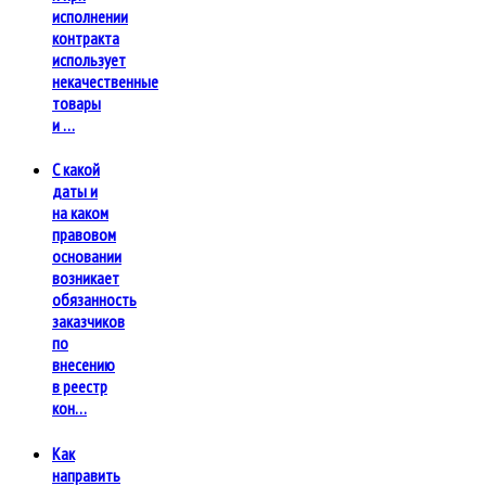
исполнении
контракта
использует
некачественные
товары
и …
С какой
даты и
на каком
правовом
основании
возникает
обязанность
заказчиков
по
внесению
в реестр
кон…
Как
направить