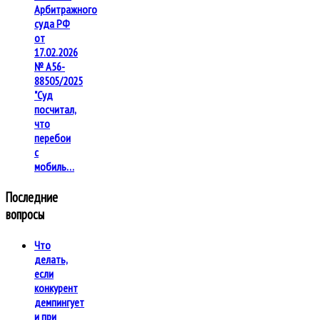
Арбитражного
суда РФ
от
17.02.2026
№ А56-
88505/2025
"Суд
посчитал,
что
перебои
с
мобиль…
Последние
вопросы
Что
делать,
если
конкурент
демпингует
и при