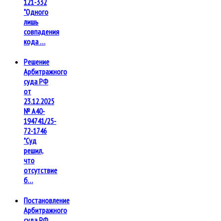
121-332
"Одного
лишь
совпадения
кода …
Решение
Арбитражного
суда РФ
от
23.12.2025
№ А40-
194741/25-
72-1746
"Суд
решил,
что
отсутствие
б…
Постановление
Арбитражного
суда РФ