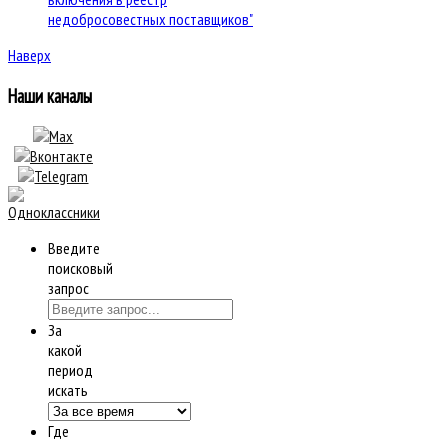
недобросовестных поставщиков"
Наверх
Наши каналы
Введите
поисковый
запрос
За
какой
период
искать
Где