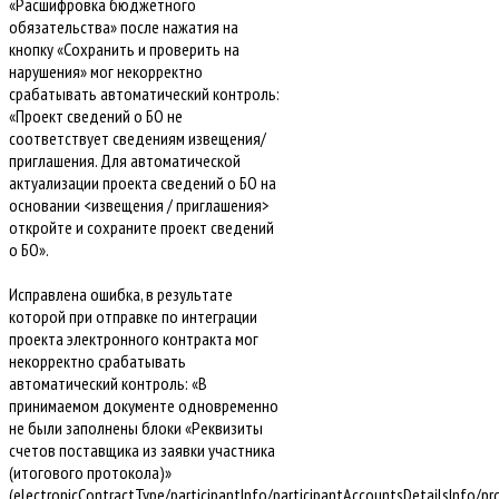
«Расшифровка бюджетного
обязательства» после нажатия на
кнопку «Сохранить и проверить на
нарушения» мог некорректно
срабатывать автоматический контроль:
«Проект сведений о БО не
соответствует сведениям извещения/
приглашения. Для автоматической
актуализации проекта сведений о БО на
основании <извещения / приглашения>
откройте и сохраните проект сведений
о БО».
Исправлена ошибка, в результате
которой при отправке по интеграции
проекта электронного контракта мог
некорректно срабатывать
автоматический контроль: «В
принимаемом документе одновременно
не были заполнены блоки «Реквизиты
счетов поставщика из заявки участника
(итогового протокола)»
(electronicContractType/participantInfo/participantAccountsDetailsInfo/