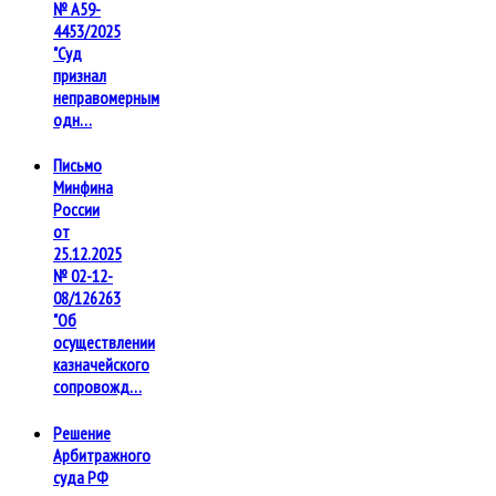
№ А59-
4453/2025
"Суд
признал
неправомерным
одн…
Письмо
Минфина
России
от
25.12.2025
№ 02-12-
08/126263
"Об
осуществлении
казначейского
сопровожд…
Решение
Арбитражного
суда РФ