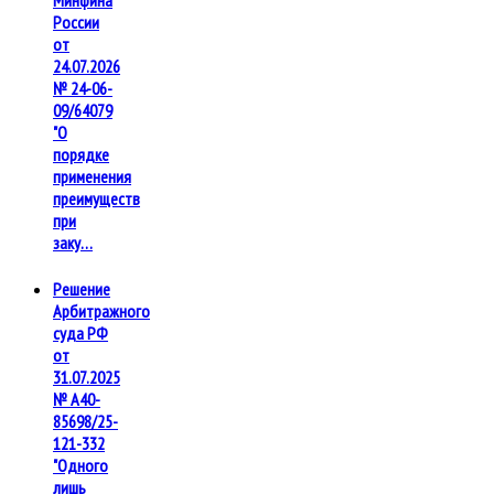
Минфина
России
от
24.07.2026
№ 24-06-
09/64079
"О
порядке
применения
преимуществ
при
заку…
Решение
Арбитражного
суда РФ
от
31.07.2025
№ А40-
85698/25-
121-332
"Одного
лишь