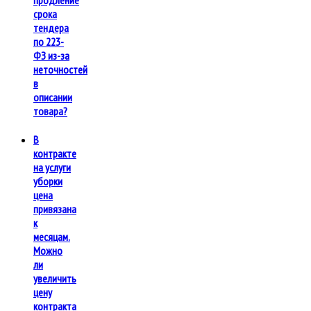
срока
тендера
по 223-
ФЗ из-за
неточностей
в
описании
товара?
В
контракте
на услуги
уборки
цена
привязана
к
месяцам.
Можно
ли
увеличить
цену
контракта