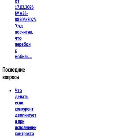
от
17.02.2026
№ А56-
88505/2025
"Суд
посчитал,
что
перебои
с
мобиль…
Последние
вопросы
Что
делать,
если
конкурент
демпингует
и при
исполнении
контракта