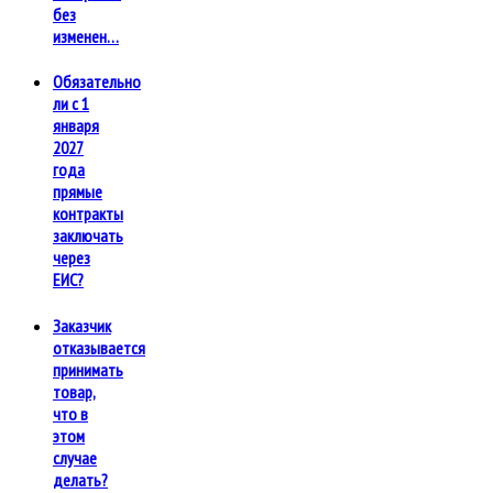
без
изменен…
Обязательно
ли с 1
января
2027
года
прямые
контракты
заключать
через
ЕИС?
Заказчик
отказывается
принимать
товар,
что в
этом
случае
делать?