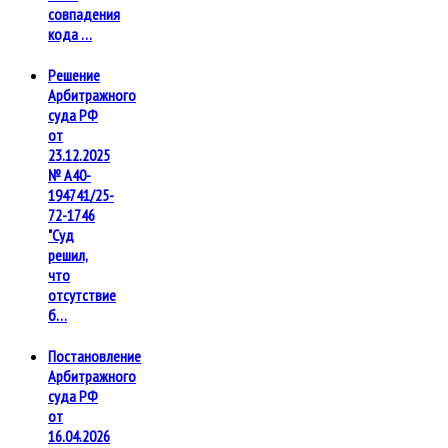
совпадения
кода …
Решение
Арбитражного
суда РФ
от
23.12.2025
№ А40-
194741/25-
72-1746
"Суд
решил,
что
отсутствие
б…
Постановление
Арбитражного
суда РФ
от
16.04.2026