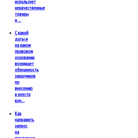
использует
некачественные
товары
и …
С какой
даты и
на каком
правовом
основании
возникает
обязанность
заказчиков
по
внесению
в реестр
кон…
Как
направить
запрос
на
продление