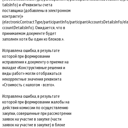
tailsInfo) и «Реквизиты счета
поставщика (добавлены в электронном
контракте)»
(electronicContractType/participantInfo/participantAccountsDetailsInfo/el
ccountDetailsInfo). Ожидается, что в
принимаемом документе будет
заполнен хотя бы один из блоков.».
Исправлена ошибка, в результате
которой при формировании
исправления к документу о приемке на
вкладке «Конструктивные решения и
виды работ» могли отображаться
некорректные значения реквизита
«Стоимость с налогом - всего».
Исправлена ошибка, в результате
которой при формировании жалобы на
действия комиссии по осуществлению
закупки, совершенные при рассмотрении
заявок на участие в закупке (части
заявок на участие в закупке) в блоке