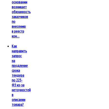
основании
возникает
обязанность
заказчиков
по
внесению
в реестр
кон…
Как
направить
запрос
на
продление
срока
тендера
по 223-
ФЗ из-за
неточностей
в
описании
товара?