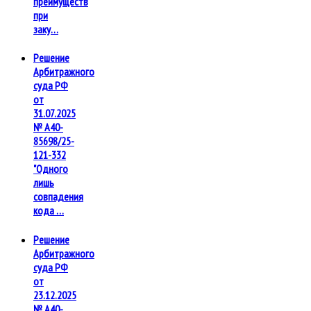
преимуществ
при
заку…
Решение
Арбитражного
суда РФ
от
31.07.2025
№ А40-
85698/25-
121-332
"Одного
лишь
совпадения
кода …
Решение
Арбитражного
суда РФ
от
23.12.2025
№ А40-