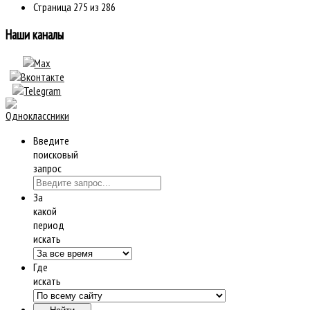
Страница 275 из 286
Наши каналы
Введите
поисковый
запрос
За
какой
период
искать
Где
искать