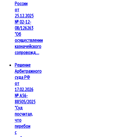
России
от
25.12.2025
№ 02-12-
08/126263
"Об
осуществлении
казначейского
сопровожд…
Решение
Арбитражного
суда РФ
от
17.02.2026
№ А56-
88505/2025
"Суд
посчитал,
что
перебои
с