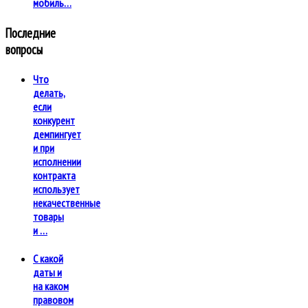
мобиль…
Последние
вопросы
Что
делать,
если
конкурент
демпингует
и при
исполнении
контракта
использует
некачественные
товары
и …
С какой
даты и
на каком
правовом