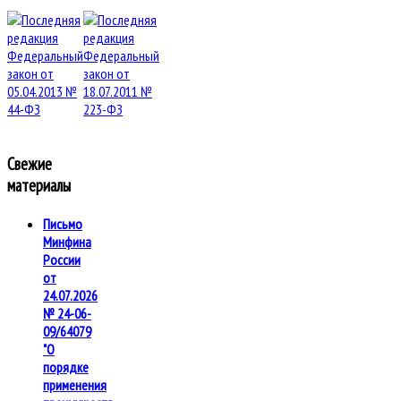
Свежие
материалы
Письмо
Минфина
России
от
24.07.2026
№ 24-06-
09/64079
"О
порядке
применения