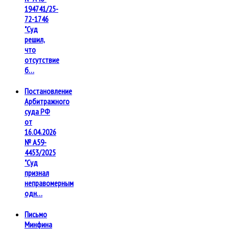
194741/25-
72-1746
"Суд
решил,
что
отсутствие
б…
Постановление
Арбитражного
суда РФ
от
16.04.2026
№ А59-
4453/2025
"Суд
признал
неправомерным
одн…
Письмо
Минфина