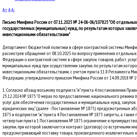
A+
A
A-
Письмо Минфина России от 07.11.2025 № 24-06-06/107825 "Об отдельных 
государственных (муниципальных) нужд, по результатам которых заклю
инвестиционными обязательствами"
Департамент бюджетной политики в сфере контрактной системы Минфин
рассмотрев обращение от 08.10.2025 по вопросу применения отдельны
Федерации о контрактной системе в сфере закупок товаров, работ, услу
муниципальных нужд при осуществлении закупки, по результатам котор
инвестиционными обязательствами, с учетом пункта 11.8 Регламента М
Федерации, утвержденного приказом Минфина России от 14.09.2018 № 1
1. Согласно абзацу восьмому подпункта "и" пункта 4 постановления Пра
23.12.2024 № 1875 "О мерах по предоставлению национального режима п
услуг для обеспечения государственных и муниципальных нужд, закупок
юридических лиц" (далее - Постановление № 1875) предусмотренные аб
1875 и подпунктом "ж" пункта 4 Постановления № 1875 запреты, а такж
четвертым пункта 1 Постановления № 1875 ограничение и преимущество
закупки, при которой заключается контракт (договор) со встречными и
предусматривающий поставку товара, произведенного исключительно н