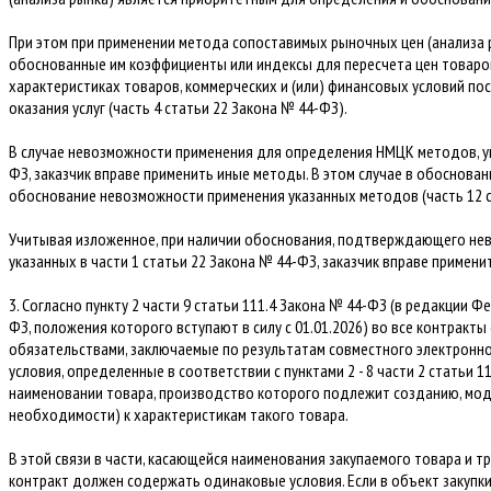
При этом при применении метода сопоставимых рыночных цен (анализа 
обоснованные им коэффициенты или индексы для пересчета цен товаров, 
характеристиках товаров, коммерческих и (или) финансовых условий по
оказания услуг (часть 4 статьи 22 Закона № 44-ФЗ).
В случае невозможности применения для определения НМЦК методов, ука
ФЗ, заказчик вправе применить иные методы. В этом случае в обоснова
обоснование невозможности применения указанных методов (часть 12 с
Учитывая изложенное, при наличии обоснования, подтверждающего не
указанных в части 1 статьи 22 Закона № 44-ФЗ, заказчик вправе приме
3. Согласно пункту 2 части 9 статьи 111.4 Закона № 44-ФЗ (в редакции Ф
ФЗ, положения которого вступают в силу с 01.01.2026) во все контракт
обязательствами, заключаемые по результатам совместного электронн
условия, определенные в соответствии с пунктами 2 - 8 части 2 статьи 1
наименовании товара, производство которого подлежит созданию, моде
необходимости) к характеристикам такого товара.
В этой связи в части, касающейся наименования закупаемого товара и т
контракт должен содержать одинаковые условия. Если в объект закупк