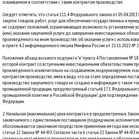
осваиваемом в соответствии с таким контрактом производстве.
Следует отметить, что статья 111.4 Федерального закона от 05.04.2013
закупок товаров, работ, услуг для обеспечения государственных и муни
не содержит положений, ограничивающих возможность установления ус
(или) оказании закупаемой услуги до завершения инвестиционных обязат
произведенного на ином производстве, об оказании услуги с использов
в пункте 4.2 информационного письма Минфина России от 22.11.2022 № 2
Положения абзаца восьмого подпункта "и" пункта 4 Постановления № 18
которой контракт со встречными инвестиционными обязательствами пр
произведенного исключительно на создаваемом, модернизируемом, осв
контрактом производстве, имея в виду, что на этапе определения пост
производство закупаемого товара не создано и информация о таком тов
промышленной продукции, предусмотренный статьей 17.1 Федерального 
промышленной политике в Российской Федерации", для подтверждения 
Федерации.
2. Начальная (максимальная) цена контракта и в предусмотренных Закон
заключаемого с единственным поставщиком (подрядчиком, исполнителем
обосновываются заказчиком посредством применения метода или неско
статьи 22 Закона № 44-ФЗ. Согласно части 6 статьи 22 Закона № 44-ФЗ
(анализа рынка) является приоритетным для определения и обоснован