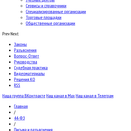
Сервисы и справочники
Специализированные организации
Торговые площадки
Общественные организации
Prev
Next
Законы
Разъяснения
Вопрос-Ответ
Руководства
Судебная практика
Видеоматериалы
Решения КО
RSS
Наша группа ВКонтракте
Наш канал в Max
Наш канал в Телеграм
Главная
/
44-ФЗ
/
Письма и разъяснения