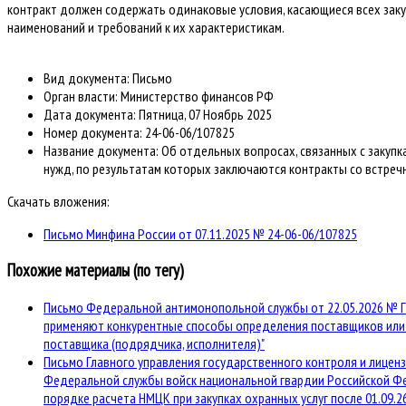
контракт должен содержать одинаковые условия, касающиеся всех закуп
наименований и требований к их характеристикам.
Вид документа:
Письмо
Орган власти:
Министерство финансов РФ
Дата документа:
Пятница, 07 Ноябрь 2025
Номер документа:
24-06-06/107825
Название документа:
Об отдельных вопросах, связанных с закуп
нужд, по результатам которых заключаются контракты со встре
Скачать вложения:
Письмо Минфина России от 07.11.2025 № 24-06-06/107825
Похожие материалы (по тегу)
Письмо Федеральной антимонопольной службы от 22.05.2026 № ГР
применяют конкурентные способы определения поставщиков или 
поставщика (подрядчика, исполнителя)"
Письмо Главного управления государственного контроля и лице
Федеральной службы войск национальной гвардии Российской Фе
порядке расчета НМЦК при закупках охранных услуг после 01.09.2