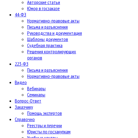
Авторские статьи
Юмор в госзаказе
44-ФЗ
Нормативно-правовые акты
Письма и разъяснения
Руководства и документация
Шаблоны документов
Судебная практика
Решения контролирующих
органов
223-ФЗ
Письма и разъяснения
Нормативно-правовые акты
Видео
Вебинары
Семинары
Вопрос-Ответ
Заказчику
Помощь экспертов
Справочно
Реестры и перечни
Юристы по госзакупкам
Учебные центры