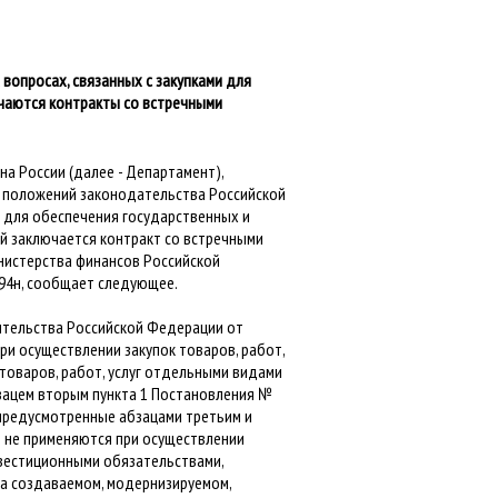
вопросах, связанных с закупками для
чаются контракты со встречными
а России (далее - Департамент),
х положений законодательства Российской
г для обеспечения государственных и
ой заключается контракт со встречными
инистерства финансов Российской
94н, сообщает следующее.
вительства Российской Федерации от
ри осуществлении закупок товаров, работ,
 товаров, работ, услуг отдельными видами
зацем вторым пункта 1 Постановления №
е предусмотренные абзацами третьим и
 не применяются при осуществлении
нвестиционными обязательствами,
а создаваемом, модернизируемом,