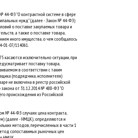
 № 44-ФЗ "О контрактной системе в сфере
ципальных нужд" (далее - Закон № 44-ФЗ)
ловий о поставке закупаемых товара и
ельств, а также о поставке товара,
анием иного имущества, о чем сообщалось
4-01-07/114061.
75 касаются исключительно ситуации, при
едусматривает поставку товара,
аиваемом в соответствии с таким
авщика (подрядчика, исполнителя)
аре не включена в реестр российской
закона от 31.12.2014 № 488-ФЗ "О
его происхождения из Российской
ом № 44-ФЗ случаях цена контракта,
) (далее - НМЦК), определяются и
льких методов, перечисленных в части 1
 метод сопоставимых рыночных цен
ия НМЦК.