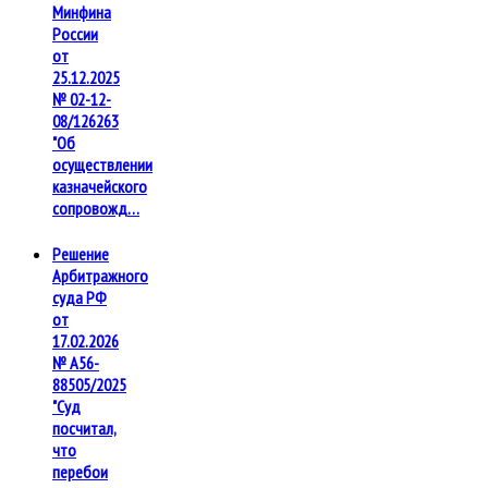
Минфина
России
от
25.12.2025
№ 02-12-
08/126263
"Об
осуществлении
казначейского
сопровожд…
Решение
Арбитражного
суда РФ
от
17.02.2026
№ А56-
88505/2025
"Суд
посчитал,
что
перебои