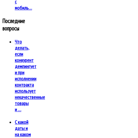
с
мобиль…
Последние
вопросы
Что
делать,
если
конкурент
демпингует
и при
исполнении
контракта
использует
некачественные
товары
и …
С какой
даты и
на каком