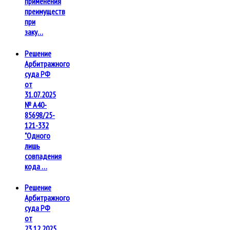
применения
преимуществ
при
заку…
Решение
Арбитражного
суда РФ
от
31.07.2025
№ А40-
85698/25-
121-332
"Одного
лишь
совпадения
кода …
Решение
Арбитражного
суда РФ
от
23.12.2025