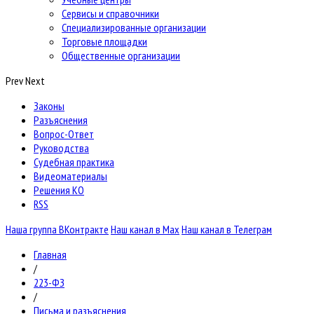
Сервисы и справочники
Специализированные организации
Торговые площадки
Общественные организации
Prev
Next
Законы
Разъяснения
Вопрос-Ответ
Руководства
Судебная практика
Видеоматериалы
Решения КО
RSS
Наша группа ВКонтракте
Наш канал в Max
Наш канал в Телеграм
Главная
/
223-ФЗ
/
Письма и разъяснения