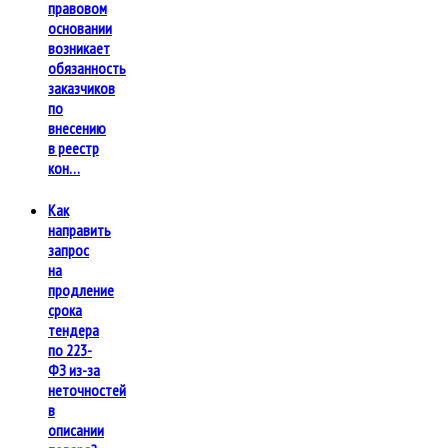
правовом
основании
возникает
обязанность
заказчиков
по
внесению
в реестр
кон…
Как
направить
запрос
на
продление
срока
тендера
по 223-
ФЗ из-за
неточностей
в
описании