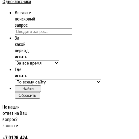
Введите
поисковый
запрос
За
какой
период
искать
Где
искать
Не нашли
ответ на Ваш
вопрос?
Звоните
+7 9128 424